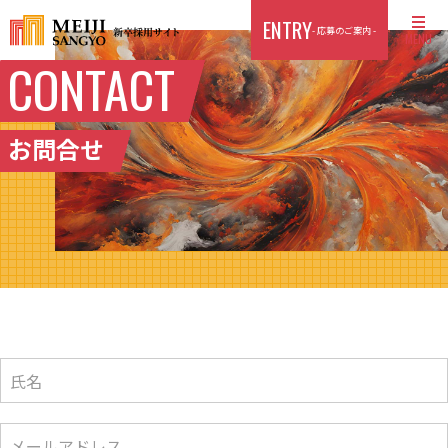
ENTRY
- 応募のご案内 -
MENU
CONTACT
TOP
ABOUT US
お問合せ
CULTURE
FIELD
ENTRY
AI MOVIE
氏名
個人情報保護方針
メールアドレス