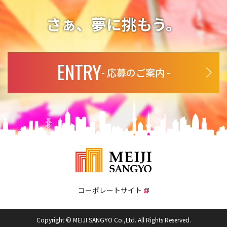
ぼすおそれがあるとき
さぁ、夢に挑もう。
【4.個人情報の保護対策】
（1）弊社の従業者に対して個人情報保護のための教育を定期的に
ENTRY
行い、お客様の個人情報を厳重に管理いたします
- 応募のご案内 -
（2）弊社のデータベース等に対する必要な安全管理措置を実施い
たします
【5.個人情報処理の委託】
お客様の個人情報について、その取扱いを外部に委託する場合が
あります。
その場合には、個人情報の保護に十分な措置を講じている者を選
定し、委託先に対して必要かつ適切な監督を行い、個人情報の保
護の水準を担保いたしております。
コーポレートサイト
【6.個人情報の開示・訂正・利用停止】
お客様の個人情報について、その内容の利用目的の通知、開示、
Copyright © MEIJI SANGYO Co.,Ltd. All Rights Reserved.