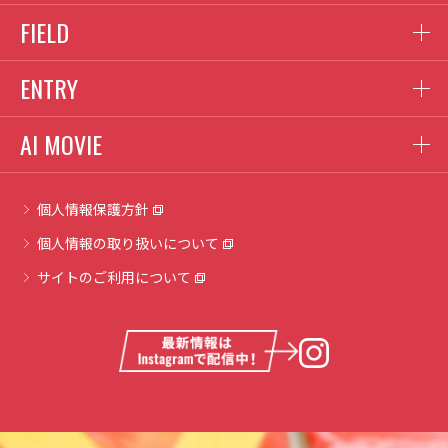
従業者の募集時
FIELD
（1）応募者への情報提供、面接のお知らせ、結果の連絡
（2）選考評価の資料
ENTRY
【3.個人情報の第三者提供】
AI MOVIE
弊社は、前項2.「個人情報の利用目的」に記載した場合及び以下の
いずれかに該当する場合を除き、お客さまの個人情報を第三者へ
開示又は提供いたしません。
個人情報保護方針
（1）ご本人の同意がある場合
個人情報の取り扱いについて
（2）法令に基づく場合
サイトのご利用について
（3）人の生命、身体又は財産の保護のために必要がある場合であ
って、本人の同意を得ることが困難であるとき
（4）公衆衛生の向上又は児童の健全な育成の推進のために特に必
要がある場合であって、本人の同意を得ることが困難であるとき
（5）国の機関若しくは地方公共団体又はその委託を受けた者が法
令の定める事務を遂行することに対して協力する必要がある場合
であって、本人の同意を得ることにより当該事務の遂行に支障を及