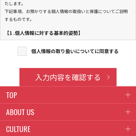
たします。
下記事項、お預かりする個人情報の取扱いと保護についてご説明
するものです。
【1 .個人情報に対する基本的姿勢】
弊社は、「個人情報保護方針」を定め、個人情報保護に関する法
令、国が定める指針その他の規範を尊重・遵守し、個人情報の適
個人情報の取り扱いについてに同意する
正な取扱いと保護に努めます。(個人情報保護方針は、弊社ホーム
ページを参照ください。https://www.meiji-sangyo.co.jp/)
入力内容を確認する
【2.個人情報の利用目的】
弊社は、商品・サービスをお客さまにご利用いただくにあたり、
TOP
各種の申込みの受付、保安点検、機器販売、各種工事および、そ
の他の事業活動等の機会に、お客様の個人情報を取得いたします
ABOUT US
が、これらの個人情報は以下の目的に利用させていただきます。
なお、必要な個人情報を弊社へご提供いただけない場合には、当
CULTURE
該業務及びサービスをご利用いただけない場合がございます。