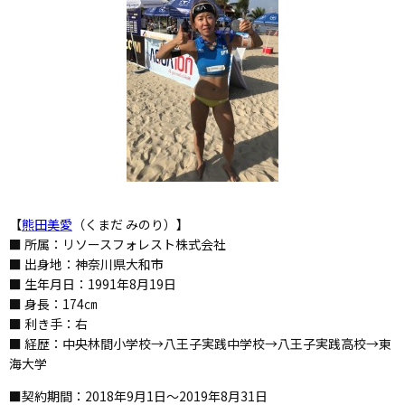
【
熊田美愛
（くまだ みのり）】
■ 所属：リソースフォレスト株式会社
■ 出身地：神奈川県大和市
■ 生年月日：1991年8月19日
■ 身長：174㎝
■ 利き手：右
■ 経歴：中央林間小学校→八王子実践中学校→八王子実践高校→東
海大学
■契約期間：2018年9月1日～2019年8月31日