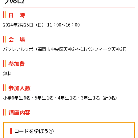
プVol.2―
日 時
2024年
2
月
25
日（日）
11
：
00
～
16
：
00
会 場
パラレアルラボ（福岡市中央区天神2-4-11パシフィーク天神3F）
参加費
無料
参加人数
小学
6
年生
6
名・
5
年生
1
名・
4
年生
1
名・
3
年生
1
名（計
9
名）
講座内容
コードを学ぼう①