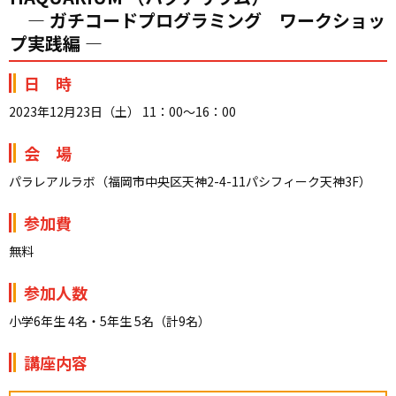
― ガチコードプログラミング ワークショッ
プ実践編 ―
日 時
2023年
12
月
23
日（土）
11
：
00
～
16
：
00
会 場
パラレアルラボ（福岡市中央区天神
2-4-11
パシフィーク天神
3F
）
参加費
無料
参加人数
小学
6
年生
4
名・
5
年生
5
名（計
9
名）
講座内容