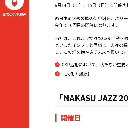
9月
14
日（土）、
15
日（日）に開催さ
電気のお手続き
西日本最大級の歓楽街中洲を、より一
今年で
16
回目の開催になります。
当社は、これまで様々な
CSR
活動を
といったインフラと同様に、人々の暮
し、この灯を絶やさず未来へ繋いでい
CSR活動において、私たちが重要
【文化の熱源】
「NAKASU JAZZ
開催日