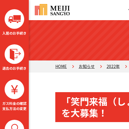
入居のお手続き
HOME
お知らせ
2022年
退去のお手続き
「笑門来福（し
ガス料金の確認
を大募集！
支払方法の変更