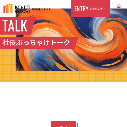
ENTRY
- 応募のご案内 -
MENU
TALK
TOP
ABOUT US
社長ぶっちゃけトーク
CULTURE
FIELD
ENTRY
AI MOVIE
個人情報保護方針